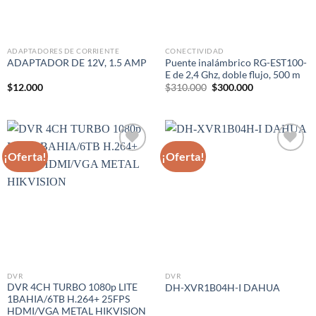
ADAPTADORES DE CORRIENTE
CONECTIVIDAD
Puente inalámbrico RG-EST100-
ADAPTADOR DE 12V, 1.5 AMP
E de 2,4 Ghz, doble flujo, 500 m
El
El
$
12.000
$
310.000
$
300.000
precio
precio
original
actual
era:
es:
$310.000.
$300.000.
¡Oferta!
¡Oferta!
Añadir
Añadir
a la
a la
lista
lista
de
de
deseos
deseos
DVR
DVR
DVR 4CH TURBO 1080p LITE
DH-XVR1B04H-I DAHUA
1BAHIA/6TB H.264+ 25FPS
HDMI/VGA METAL HIKVISION