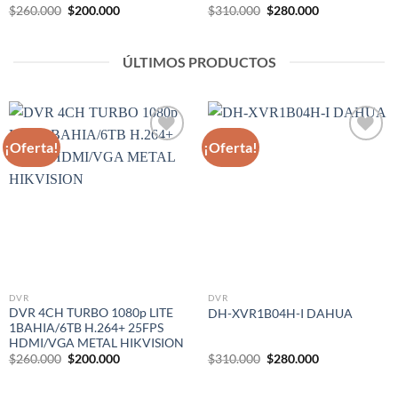
El
El
El
El
$
260.000
$
200.000
$
310.000
$
280.000
precio
precio
precio
precio
original
actual
original
actual
era:
es:
era:
es:
$260.000.
$200.000.
$310.000.
$280.000.
ÚLTIMOS PRODUCTOS
¡Oferta!
¡Oferta!
Añadir
Añadir
a la
a la
lista
lista
de
de
deseos
deseos
DVR
DVR
DVR 4CH TURBO 1080p LITE
DH-XVR1B04H-I DAHUA
1BAHIA/6TB H.264+ 25FPS
HDMI/VGA METAL HIKVISION
El
El
El
El
$
260.000
$
200.000
$
310.000
$
280.000
precio
precio
precio
precio
original
actual
original
actual
era:
es:
era:
es: