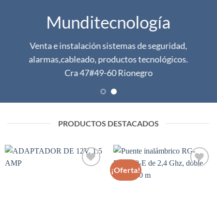
Munditecnología
Venta e instalación sistemas de seguridad,
alarmas,cableado, productos tecnológicos.
Cra 47#49-60 Rionegro
PRODUCTOS DESTACADOS
¡Oferta!
Añadir
Añadir
a la
a la
lista
lista
de
de
deseos
deseos