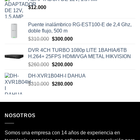
$
12.000
Puente inalámbrico RG-EST100-E de 2,4 Ghz,
doble flujo, 500 m
El
El
$
310.000
$
300.000
precio
precio
DVR 4CH TURBO 1080p LITE 1BAHIA/6TB
original
actual
H.264+ 25FPS HDMI/VGA METAL HIKVISION
era:
es:
El
El
$
260.000
$
200.000
$310.000.
$300.000.
precio
precio
DH-XVR1B04H-I DAHUA
original
actual
El
El
$
310.000
era:
$
280.000
es:
precio
precio
$260.000.
$200.000.
original
actual
era:
es:
$310.000.
$280.000.
NOSOTROS
Somos una empresa con 14 años de experiencia en