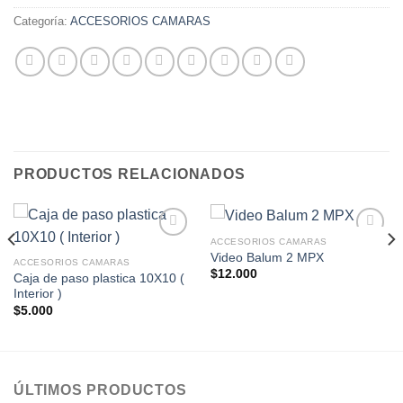
Categoría:
ACCESORIOS CAMARAS
PRODUCTOS RELACIONADOS
ACCESORIOS CAMARAS
Añadir
Añadir
Video Balum 2 MPX
a la
a la
ACCESORIOS CAMARAS
$
12.000
lista de
lista de
Caja de paso plastica 10X10 (
deseos
deseos
Interior )
$
5.000
ÚLTIMOS PRODUCTOS