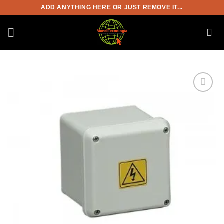
Saltar
ADD ANYTHING HERE OR JUST REMOVE IT...
al
contenido
Añadir
a la
lista de
deseos