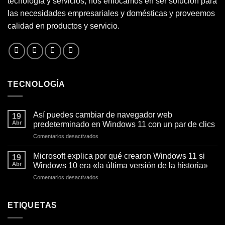
tecnología y servicios, nos enfocamos en ser solución para
las necesidades empresariales y domésticas y proveemos
calidad en productos y servicio.
TECNOLOGÍA
Así puedes cambiar de navegador web
19
Abr
predeterminado en Windows 11 con un par de clics
en
Comentarios desactivados
Así
puedes
Microsoft explica por qué crearon Windows 11 si
19
cambiar
Abr
Windows 10 era «la última versión de la historia»
de
en
Comentarios desactivados
navegador
Microsoft
web
explica
predeterminado
por
ETIQUETAS
en
qué
Windows
crearon
11