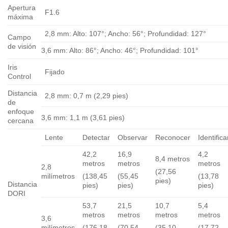
Apertura
F1.6
máxima
2,8 mm: Alto: 107°; Ancho: 56°; Profundidad: 127°
Campo
de visión
3,6 mm: Alto: 86°; Ancho: 46°; Profundidad: 101°
Iris
Fijado
Control
Distancia
2,8 mm: 0,7 m (2,29 pies)
de
enfoque
3,6 mm: 1,1 m (3,61 pies)
cercana
Lente
Detectar
Observar
Reconocer
Identifica
42,2
16,9
4,2
8,4 metros
metros
metros
metros
2,8
(27,56
milímetros
(138,45
(55,45
(13,78
pies)
Distancia
pies)
pies)
pies)
DORI
53,7
21,5
10,7
5,4
metros
metros
metros
metros
3,6
milímetros
(176,18
(70,54
(35,10
(17,72