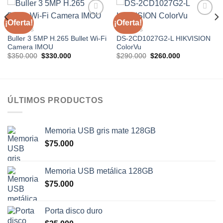
¡Oferta!
¡Oferta!
Añadir
Añadir
a la
a la
CAMARAS
CAMARAS
lista de
lista de
Buller 3 5MP H.265 Bullet Wi-Fi
DS-2CD1027G2-L HIKVISION
deseos
deseos
Camera IMOU
ColorVu
El
El
El
El
$
350.000
$
330.000
$
290.000
$
260.000
precio
precio
precio
precio
original
actual
original
actual
era:
es:
era:
es:
$350.000.
$330.000.
$290.000.
$260.000.
ÚLTIMOS PRODUCTOS
Memoria USB gris mate 128GB
$
75.000
Memoria USB metálica 128GB
$
75.000
Porta disco duro