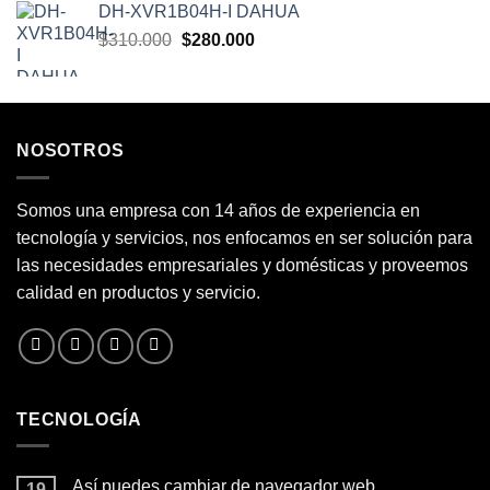
DH-XVR1B04H-I DAHUA
original
actual
El
El
$
310.000
era:
$
280.000
es:
precio
precio
$260.000.
$200.000.
original
actual
era:
es:
$310.000.
$280.000.
NOSOTROS
Somos una empresa con 14 años de experiencia en
tecnología y servicios, nos enfocamos en ser solución para
las necesidades empresariales y domésticas y proveemos
calidad en productos y servicio.
TECNOLOGÍA
Así puedes cambiar de navegador web
19