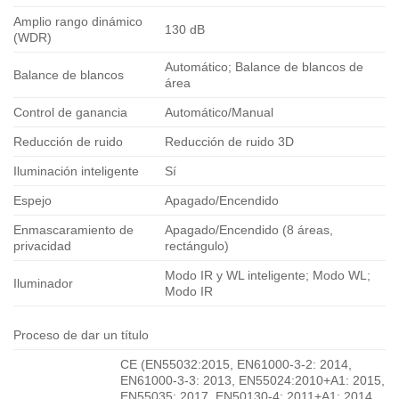
Amplio rango dinámico
130 dB
(WDR)
Automático; Balance de blancos de
Balance de blancos
área
Control de ganancia
Automático/Manual
Reducción de ruido
Reducción de ruido 3D
Iluminación inteligente
Sí
Espejo
Apagado/Encendido
Enmascaramiento de
Apagado/Encendido (8 áreas,
privacidad
rectángulo)
Modo IR y WL inteligente; Modo WL;
Iluminador
Modo IR
Proceso de dar un título
CE (EN55032:2015, EN61000-3-2: 2014,
EN61000-3-3: 2013, EN55024:2010+A1: 2015,
EN55035: 2017, EN50130-4: 2011+A1: 2014,