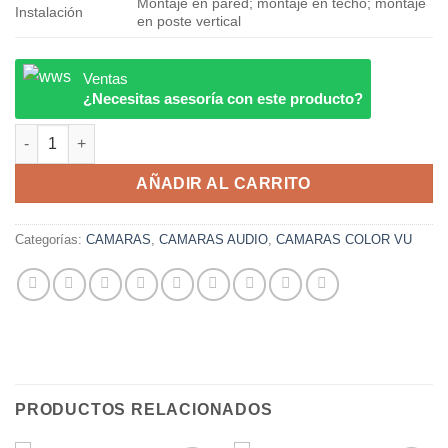
Montaje en pared; montaje en techo; montaje
Instalación
en poste vertical
Ventas
¿Necesitas asesoría con este producto?
DH-HAC-HFW1239TLMN-IL-A DAHUA cantidad
AÑADIR AL CARRITO
Categorías:
CAMARAS
,
CAMARAS AUDIO
,
CAMARAS COLOR VU
PRODUCTOS RELACIONADOS