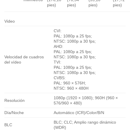
pies)
pies)
pies)
pies)
Video
CVI:
PAL: 1080p a 25 fps;
NTSC: 1080p a 30 fps;
AHD:
PAL: 1080p a 25 fps;
Velocidad de cuadros
NTSC: 1080p a 30 fps;
del vídeo
TVI:
PAL: 1080p a 25 fps;
NTSC: 1080p a 30 fps;
CVBS:
PAL: 960 × 576H;
NTSC: 960 × 480H
1080p (1920 × 1080); 960H (960 ×
Resolución
576/960 × 480)
Día/Noche
Automático (ICR)/Color/B/N
BLC; CLC; Amplio rango dinámico
BLC
(WDR)