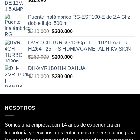
Puente inalámbrico RG-EST100-E de 2,4 Ghz,
doble flujo, 500 m
El
El
$
310.000
$
300.000
precio
precio
DVR 4CH TURBO 1080p LITE 1BAHIA/6TB
original
actual
H.264+ 25FPS HDMI/VGA METAL HIKVISION
era:
es:
El
El
$
260.000
$
200.000
$310.000.
$300.000.
precio
precio
DH-XVR1B04H-I DAHUA
original
actual
El
El
$
310.000
era:
$
280.000
es:
precio
precio
$260.000.
$200.000.
original
actual
era:
es:
$310.000.
$280.000.
NOSOTROS
Somos una empresa con 14 años de experiencia en
tecnología y servicios, nos enfocamos en ser solución para