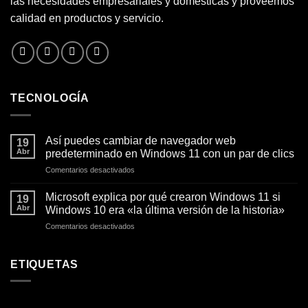
las necesidades empresariales y domésticas y proveemos
calidad en productos y servicio.
TECNOLOGÍA
Así puedes cambiar de navegador web
19
Abr
predeterminado en Windows 11 con un par de clics
en
Comentarios desactivados
Así
puedes
Microsoft explica por qué crearon Windows 11 si
19
cambiar
Abr
Windows 10 era «la última versión de la historia»
de
en
Comentarios desactivados
navegador
Microsoft
web
explica
predeterminado
por
ETIQUETAS
en
qué
Windows
crearon
11
Windows
con
11