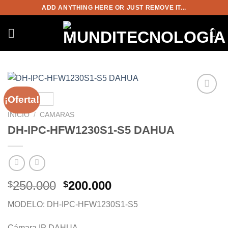
Saltar
ADD ANYTHING HERE OR JUST REMOVE IT...
al
contenido
¡Oferta!
Añadir
a la
INICIO
/
CAMARAS
lista de
DH-IPC-HFW1230S1-S5 DAHUA
deseos
El
El
250.000
200.000
$
$
precio
precio
MODELO: DH-IPC-HFW1230S1-S5
original
actual
era:
es:
Cámara IP DAHUA