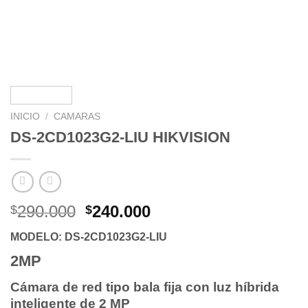
INICIO
/
CAMARAS
DS-2CD1023G2-LIU HIKVISION
El
El
290.000
240.000
$
$
precio
precio
MODELO: DS-2CD1023G2-LIU
original
actual
era:
es:
2MP
$290.000.
$240.000.
Cámara de red tipo bala fija con luz híbrida
inteligente de 2 MP