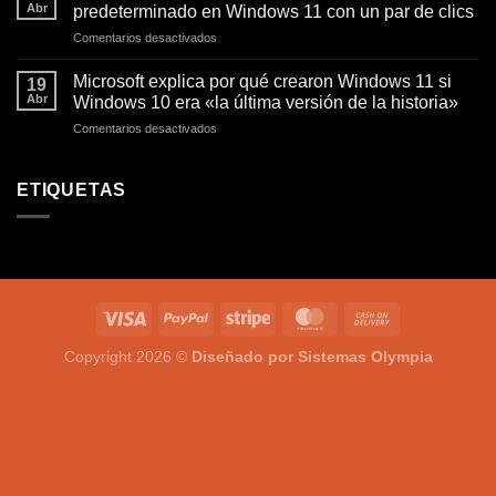
Abr
predeterminado en Windows 11 con un par de clics
en
Comentarios desactivados
Así
puedes
Microsoft explica por qué crearon Windows 11 si
19
cambiar
Abr
Windows 10 era «la última versión de la historia»
de
en
Comentarios desactivados
navegador
Microsoft
web
explica
predeterminado
por
ETIQUETAS
en
qué
Windows
crearon
11
Windows
con
11
un
si
par
Windows
de
10
clics
era
«la
Copyright 2026 ©
Diseñado por Sistemas Olympia
última
versión
de
la
historia»