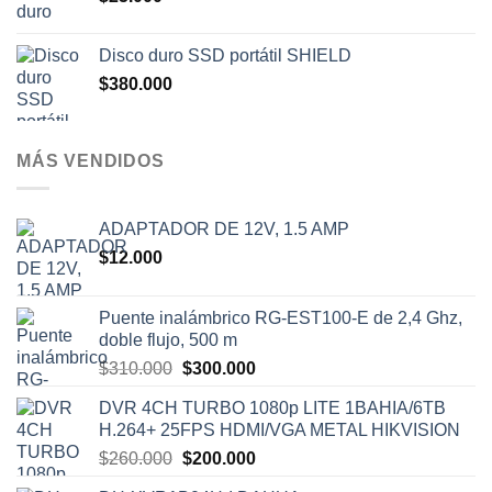
Disco duro SSD portátil SHIELD
$
380.000
MÁS VENDIDOS
ADAPTADOR DE 12V, 1.5 AMP
$
12.000
Puente inalámbrico RG-EST100-E de 2,4 Ghz,
doble flujo, 500 m
El
El
$
310.000
$
300.000
precio
precio
DVR 4CH TURBO 1080p LITE 1BAHIA/6TB
original
actual
H.264+ 25FPS HDMI/VGA METAL HIKVISION
era:
es:
El
El
$
260.000
$
200.000
$310.000.
$300.000.
precio
precio