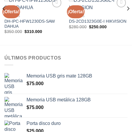
¡Oferta!
¡Oferta!
Añadir
Añadir
a la
a la
CAMARAS
CAMARAS
lista de
lista de
DH-IPC-HFW1230DS-SAW
DS-2CD1323G0E-I HIKVISION
deseos
deseos
DAHUA
El
El
$
280.000
$
250.000
precio
precio
El
El
$
350.000
$
310.000
original
actual
precio
precio
era:
es:
original
actual
$280.000.
$250.000.
era:
es:
$350.000.
$310.000.
ÚLTIMOS PRODUCTOS
Memoria USB gris mate 128GB
$
75.000
Memoria USB metálica 128GB
$
75.000
Porta disco duro
$
25.000