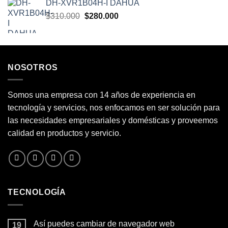
DH-XVR1B04H-I DAHUA
original
actual
El
El
$
310.000
era:
$
280.000
es:
precio
precio
$260.000.
$200.000.
original
actual
era:
es:
$310.000.
$280.000.
NOSOTROS
Somos una empresa con 14 años de experiencia en
tecnología y servicios, nos enfocamos en ser solución para
las necesidades empresariales y domésticas y proveemos
calidad en productos y servicio.
TECNOLOGÍA
Así puedes cambiar de navegador web
19