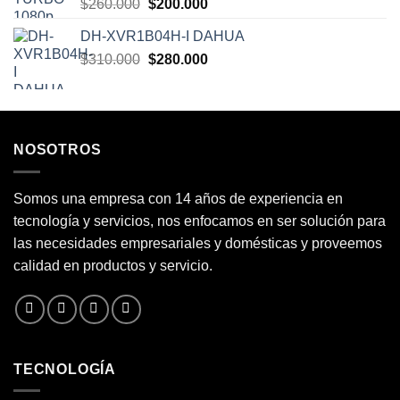
El
El
$
260.000
$
200.000
$310.000.
$300.000.
precio
precio
DH-XVR1B04H-I DAHUA
original
actual
El
El
$
310.000
era:
$
280.000
es:
precio
precio
$260.000.
$200.000.
original
actual
era:
es:
$310.000.
$280.000.
NOSOTROS
Somos una empresa con 14 años de experiencia en
tecnología y servicios, nos enfocamos en ser solución para
las necesidades empresariales y domésticas y proveemos
calidad en productos y servicio.
TECNOLOGÍA