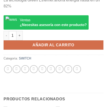
La tecnología Green Ethernet ahorra energía hasta en un
82%
Ventas
¿Necesitas asesoría con este producto?
Switch De Escritorio Mercusys Ms108 8 Puertos 10/100mbps ca
AÑADIR AL CARRITO
Categoría:
SWITCH
PRODUCTOS RELACIONADOS