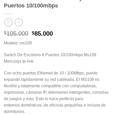
Puertos 10/100mbps
El
El
105.000
85.000
$
$
precio
precio
Modelo: ms108
original
actual
era:
es:
Switch De Escritorio 8 Puertos 10/100mbps Ms108
$105.000.
$85.000.
Mercusys tp-link
Con ocho puertos Ethernet de 10 / 100Mbps, puede
expandir rápidamente su red cableada. El MS108 es
flexible y totalmente compatible con computadoras,
impresoras, cámaras IP, televisores inteligentes, consolas
de juegos y más. Esto lo hace perfecto para
entornos domésticos, de oficinas pequeñas e incluso de
dormitorios.