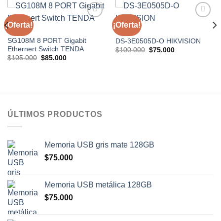
¡Oferta!
¡Oferta!
Añadir
Añadir
a la
a la
SWITCH
SWITCH
lista de
lista de
SG108M 8 PORT Gigabit
DS-3E0505D-O HIKVISION
deseos
deseos
Ethernert Switch TENDA
El
El
$
100.000
$
75.000
precio
precio
El
El
$
105.000
$
85.000
original
actual
precio
precio
era:
es:
original
actual
$100.000.
$75.000.
era:
es:
$105.000.
$85.000.
ÚLTIMOS PRODUCTOS
Memoria USB gris mate 128GB
$
75.000
Memoria USB metálica 128GB
$
75.000