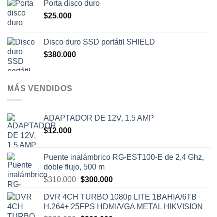
Porta disco duro
$
25.000
Disco duro SSD portátil SHIELD
$
380.000
MÁS VENDIDOS
ADAPTADOR DE 12V, 1.5 AMP
$
12.000
Puente inalámbrico RG-EST100-E de 2,4 Ghz,
doble flujo, 500 m
El
El
$
310.000
$
300.000
precio
precio
DVR 4CH TURBO 1080p LITE 1BAHIA/6TB
original
actual
H.264+ 25FPS HDMI/VGA METAL HIKVISION
era:
es: