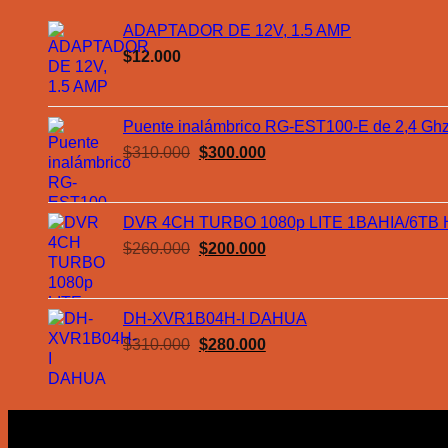
ADAPTADOR DE 12V, 1.5 AMP
$
12.000
Puente inalámbrico RG-EST100-E de 2,4 Ghz, 
El
El
$
310.000
$
300.000
precio
precio
original
actual
era:
es:
DVR 4CH TURBO 1080p LITE 1BAHIA/6TB 
$310.000.
$300.000.
El
El
$
260.000
$
200.000
precio
precio
original
actual
era:
es:
DH-XVR1B04H-I DAHUA
$260.000.
$200.000.
El
El
$
310.000
$
280.000
precio
precio
original
actual
era:
es:
Nosotros
$310.000.
$280.000.