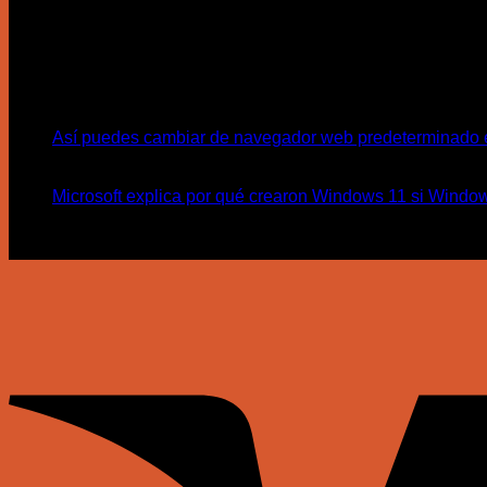
Somos una empresa con 14 años de experiencia en tecnología
productos y servicio.
Tecnología
19
Abr
Así puedes cambiar de navegador web predeterminado e
19
Abr
Microsoft explica por qué crearon Windows 11 si Windows
Etiquetas