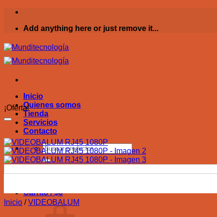
Saltar
al
Add anything here or just remove it...
contenido
Inicio
Quienes somos
¡Oferta!
Tienda
Servicios
Contacto
Buscar
por:
Acceder
Carrito /
$
0
Inicio
/
VIDEOBALUM