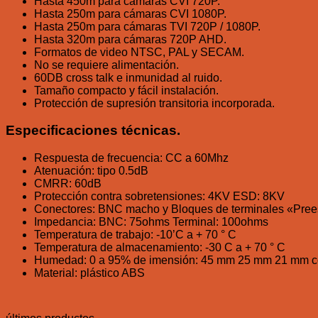
Hasta 450m para cámaras CVI 720P.
Hasta 250m para cámaras CVI 1080P.
Hasta 250m para cámaras TVI 720P / 1080P.
Hasta 320m para cámaras 720P AHD.
Formatos de video NTSC, PAL y SECAM.
No se requiere alimentación.
60DB cross talk e inmunidad al ruido.
Tamaño compacto y fácil instalación.
Protección de supresión transitoria incorporada.
Especificaciones técnicas.
Respuesta de frecuencia: CC a 60Mhz
Atenuación: tipo 0.5dB
CMRR: 60dB
Protección contra sobretensiones: 4KV ESD: 8KV
Conectores: BNC macho y Bloques de terminales «Pree
Impedancia: BNC: 75ohms Terminal: 100ohms
Temperatura de trabajo: -10’C a + 70 ° C
Temperatura de almacenamiento: -30 C a + 70 ° C
Humedad: 0 a 95% de imensión: 45 mm 25 mm 21 mm c
Material: plástico ABS