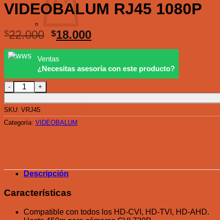
VIDEOBALUM RJ45 1080P
El
El
22.000
18.000
$
$
precio
precio
original
actual
Volver a la tienda
Ventas
era:
es:
¿Necesitas asesoría con este producto?
$22.000.
$18.000.
VIDEOBALUM RJ45 1080P cantidad
SKU:
VRJ45
Categoría:
VIDEOBALUM
Descripción
Características
Compatible con todos los HD-CVI, HD-TVI, HD-AHD.