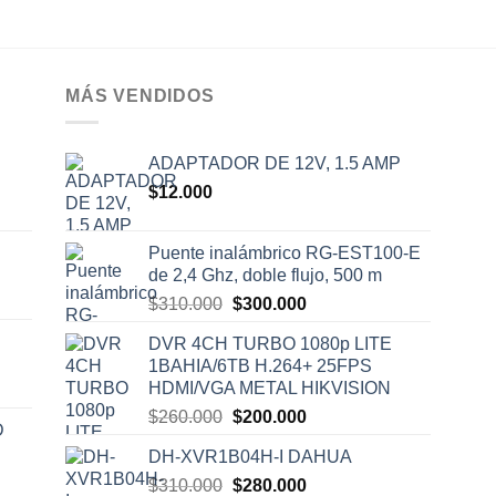
MÁS VENDIDOS
ADAPTADOR DE 12V, 1.5 AMP
$
12.000
Puente inalámbrico RG-EST100-E
de 2,4 Ghz, doble flujo, 500 m
El
El
$
310.000
$
300.000
precio
precio
DVR 4CH TURBO 1080p LITE
original
actual
1BAHIA/6TB H.264+ 25FPS
era:
es:
HDMI/VGA METAL HIKVISION
$310.000.
$300.000.
El
El
$
260.000
$
200.000
D
precio
precio
DH-XVR1B04H-I DAHUA
original
actual
El
El
$
310.000
era:
$
280.000
es: