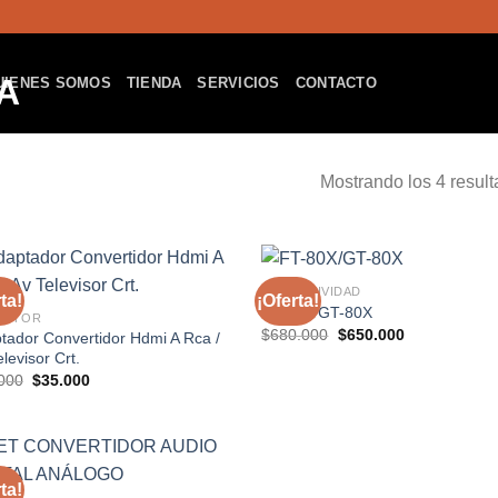
UIENES SOMOS
TIENDA
SERVICIOS
CONTACTO
Mostrando los 4 resul
CONECTIVIDAD
ta!
¡Oferta!
Añadir
Aña
FT-80X/GT-80X
ECTOR
a la
a 
El
El
$
680.000
$
650.000
tador Convertidor Hdmi A Rca /
lista de
list
precio
precio
deseos
des
levisor Crt.
original
actual
El
El
era:
es:
000
$
35.000
precio
precio
$680.000.
$650.000.
original
actual
era:
es:
$50.000.
$35.000.
ta!
Añadir