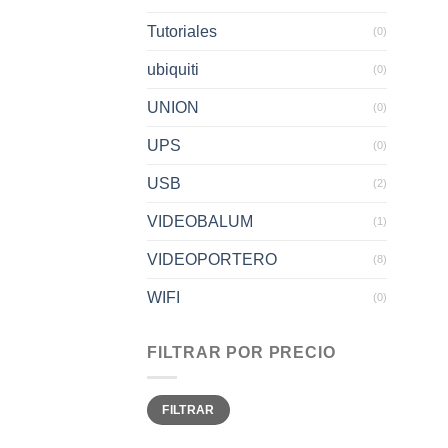
Tutoriales
(0)
ubiquiti
(0)
UNION
(0)
UPS
(0)
USB
(2)
VIDEOBALUM
(1)
VIDEOPORTERO
(8)
WIFI
(0)
FILTRAR POR PRECIO
Precio
Precio
FILTRAR
mínimo
máximo