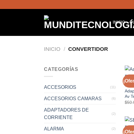
Saltar
al
contenido
INICIO
Q
INICIO
/
CONVERTIDOR
CATEGORÍAS
¡Ofer
CON
ACCESORIOS
(11)
Adap
Av Te
ACCESORIOS CAMARAS
(6)
$
50.
ADAPTADORES DE
(2)
CORRIENTE
ALARMA
(2)
¡Ofer