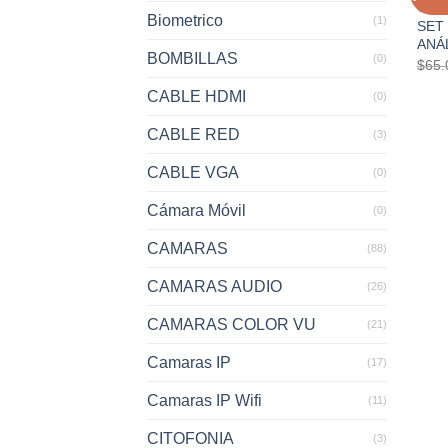
CON
Biometrico
(1)
SET
ANÁ
BOMBILLAS
(0)
$
65.
CABLE HDMI
(0)
CABLE RED
(3)
CABLE VGA
(0)
Cámara Móvil
(0)
CAMARAS
(88)
CAMARAS AUDIO
(26)
CAMARAS COLOR VU
(21)
Camaras IP
(17)
Camaras IP Wifi
(11)
CITOFONIA
(3)