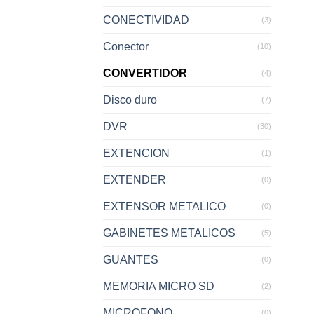
CONECTIVIDAD
(3)
Conector
(10)
CONVERTIDOR
(4)
Disco duro
(7)
DVR
(30)
EXTENCION
(1)
EXTENDER
(0)
EXTENSOR METALICO
(0)
GABINETES METALICOS
(5)
GUANTES
(0)
MEMORIA MICRO SD
(2)
MICROFONO
(0)