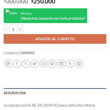
El
El
300.000
250.000
$
$
precio
precio
original
actual
Ventas
era:
es:
¿Necesitas asesoría con este producto?
$300.000.
$250.000.
Cámara HIKVISION-Para Vehículos 1080P-Micrófono y Bocina Integr
AÑADIR AL CARRITO
Categoría:
CAMARAS
DESCRIPCIÓN
La cámara móvil AE-DC2018-K2 para vehículos ofrece