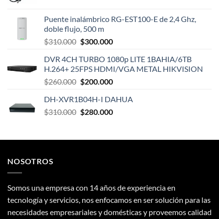
Puente inalámbrico RG-EST100-E de 2,4 Ghz,
doble flujo, 500 m
El
El
$
310.000
$
300.000
precio
precio
DVR 4CH TURBO 1080p LITE 1BAHIA/6TB
original
actual
H.264+ 25FPS HDMI/VGA METAL HIKVISION
era:
es:
El
El
$
260.000
$
200.000
$310.000.
$300.000.
precio
precio
DH-XVR1B04H-I DAHUA
original
actual
El
El
$
310.000
era:
$
280.000
es:
precio
precio
$260.000.
$200.000.
original
actual
era:
es:
$310.000.
$280.000.
NOSOTROS
Somos una empresa con 14 años de experiencia en
tecnología y servicios, nos enfocamos en ser solución para las
necesidades empresariales y domésticas y proveemos calidad