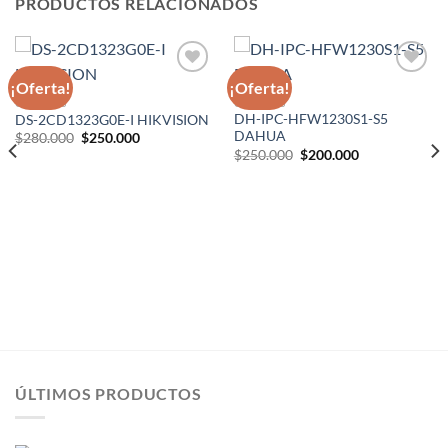
PRODUCTOS RELACIONADOS
¡Oferta!
¡Oferta!
Añadir
Añadir
a la
a la
CAMARAS
CAMARAS
lista de
lista de
DH-IPC-HFW1230S1-S5
DS-2CD1323G0E-I HIKVISION
deseos
deseos
DAHUA
El
El
$
280.000
$
250.000
precio
precio
El
El
$
250.000
$
200.000
original
actual
precio
precio
era:
es:
original
actual
$280.000.
$250.000.
era:
es:
$250.000.
$200.000.
ÚLTIMOS PRODUCTOS