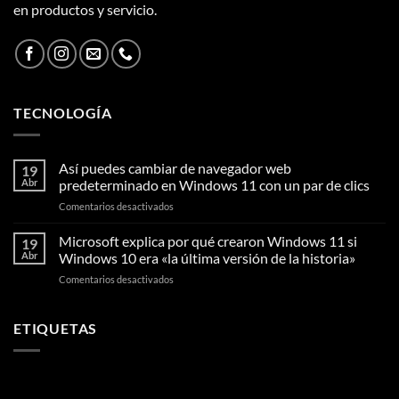
en productos y servicio.
TECNOLOGÍA
Así puedes cambiar de navegador web
19
Abr
predeterminado en Windows 11 con un par de clics
en
Comentarios desactivados
Así
puedes
Microsoft explica por qué crearon Windows 11 si
19
cambiar
Abr
Windows 10 era «la última versión de la historia»
de
en
Comentarios desactivados
navegador
Microsoft
web
explica
predeterminado
por
ETIQUETAS
en
qué
Windows
crearon
11
Windows
con
11
un