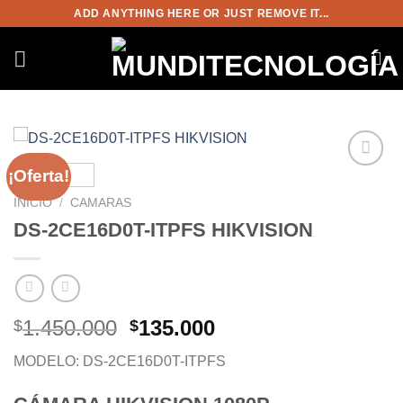
Saltar
ADD ANYTHING HERE OR JUST REMOVE IT...
al
contenido
¡Oferta!
Añadir
a la
INICIO
/
CAMARAS
lista de
DS-2CE16D0T-ITPFS HIKVISION
deseos
El
El
1.450.000
135.000
$
$
precio
precio
MODELO: DS-2CE16D0T-ITPFS
original
actual
era:
es: