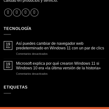
calidad en productos y servicio.
TECNOLOGÍA
Así puedes cambiar de navegador web
19
Abr
predeterminado en Windows 11 con un par de clics
en
Comentarios desactivados
Así
puedes
Microsoft explica por qué crearon Windows 11 si
19
cambiar
Abr
Windows 10 era «la última versión de la historia»
de
en
Comentarios desactivados
navegador
Microsoft
web
explica
predeterminado
por
ETIQUETAS
en
qué
Windows
crearon
11
Windows
con
11
un
si
par