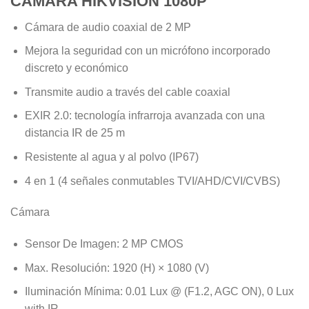
CÁMARA HIKVISION 1080P
$1.450.000.
$135.000.
Cámara de audio coaxial de 2 MP
Mejora la seguridad con un micrófono incorporado
discreto y económico
Transmite audio a través del cable coaxial
EXIR 2.0: tecnología infrarroja avanzada con una
distancia IR de 25 m
Resistente al agua y al polvo (IP67)
4 en 1 (4 señales conmutables TVI/AHD/CVI/CVBS)
Cámara
Sensor De Imagen:
2 MP CMOS
Max. Resolución:
1920 (H) × 1080 (V)
Iluminación Mínima:
0.01 Lux @ (F1.2, AGC ON), 0 Lux
with IR