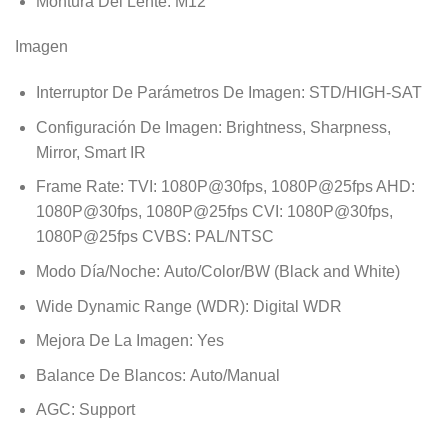
Montura Del Lente:
M12
Imagen
Interruptor De Parámetros De Imagen:
STD/HIGH-SAT
Configuración De Imagen:
Brightness, Sharpness,
Mirror, Smart IR
Frame Rate:
TVI: 1080P@30fps, 1080P@25fps AHD:
1080P@30fps, 1080P@25fps CVI: 1080P@30fps,
1080P@25fps CVBS: PAL/NTSC
Modo Día/Noche:
Auto/Color/BW (Black and White)
Wide Dynamic Range (WDR):
Digital WDR
Mejora De La Imagen:
Yes
Balance De Blancos:
Auto/Manual
AGC:
Support