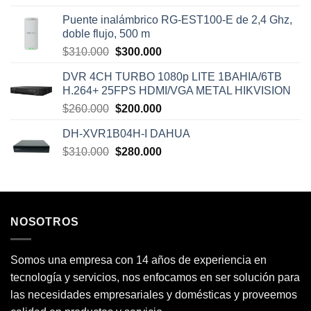
Puente inalámbrico RG-EST100-E de 2,4 Ghz,
doble flujo, 500 m
El
El
$
310.000
$
300.000
precio
precio
DVR 4CH TURBO 1080p LITE 1BAHIA/6TB
original
actual
H.264+ 25FPS HDMI/VGA METAL HIKVISION
era:
es:
El
El
$
260.000
$
200.000
$310.000.
$300.000.
precio
precio
DH-XVR1B04H-I DAHUA
original
actual
El
El
$
310.000
era:
$
280.000
es:
precio
precio
$260.000.
$200.000.
original
actual
era:
es:
$310.000.
$280.000.
NOSOTROS
Somos una empresa con 14 años de experiencia en
tecnología y servicios, nos enfocamos en ser solución para
las necesidades empresariales y domésticas y proveemos