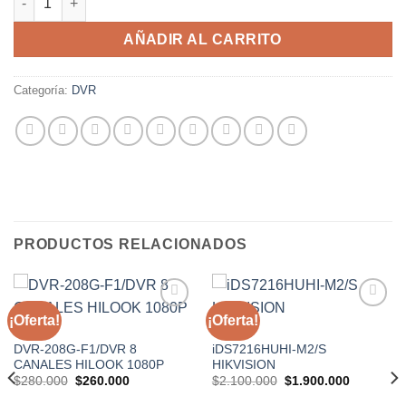
AÑADIR AL CARRITO
Categoría:
DVR
PRODUCTOS RELACIONADOS
¡Oferta!
¡Oferta!
Añadir
Añadir
a la
a la
DVR
DVR
lista de
lista de
DVR-208G-F1/DVR 8
iDS7216HUHI-M2/S
deseos
deseos
CANALES HILOOK 1080P
HIKVISION
El
El
El
El
$
280.000
$
260.000
$
2.100.000
$
1.900.000
precio
precio
precio
precio
original
actual
original
actual