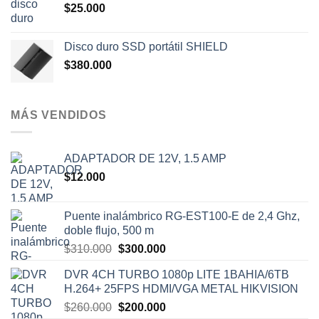
$
25.000
Disco duro SSD portátil SHIELD
$
380.000
MÁS VENDIDOS
ADAPTADOR DE 12V, 1.5 AMP
$
12.000
Puente inalámbrico RG-EST100-E de 2,4 Ghz,
doble flujo, 500 m
El
El
$
310.000
$
300.000
precio
precio
DVR 4CH TURBO 1080p LITE 1BAHIA/6TB
original
actual
H.264+ 25FPS HDMI/VGA METAL HIKVISION
era:
es:
El
El
$
260.000
$
200.000
$310.000.
$300.000.