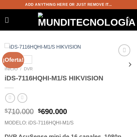
Saltar
ADD ANYTHING HERE OR JUST REMOVE IT...
al
contenido
¡Oferta!
Añadir
a la
INICIO
/
DVR
lista de
iDS-7116HQHI-M1/S HIKVISION
deseos
El
El
710.000
690.000
$
$
precio
precio
MODELO: iDS-7116HQHI-M1/S
original
actual
era:
es:
DVR AcuSense mini de 16 canales, 1080p,