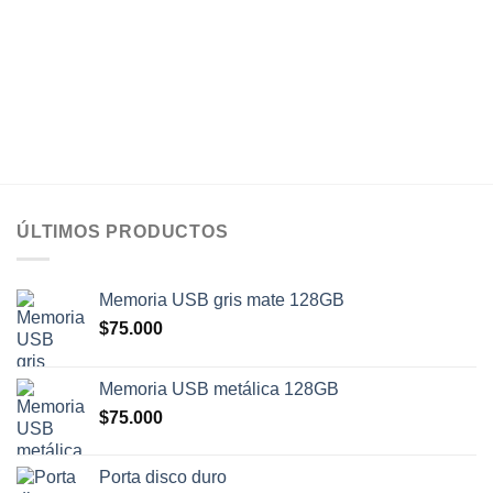
era:
es:
era:
es:
$280.000.
$260.000.
$2.100.000.
$1.900.00
ÚLTIMOS PRODUCTOS
Memoria USB gris mate 128GB
$
75.000
Memoria USB metálica 128GB
$
75.000
Porta disco duro