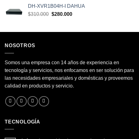
precio
precio
DH-XVR1B04H-I DAHUA
original
actual
El
El
$
310.000
era:
$
280.000
es:
precio
precio
$260.000.
$200.000.
original
actual
era:
es:
$310.000.
$280.000.
NOSOTROS
Somos una empresa con 14 años de experiencia en
tecnología y servicios, nos enfocamos en ser solución para
las necesidades empresariales y domésticas y proveemos
calidad en productos y servicio.
TECNOLOGÍA