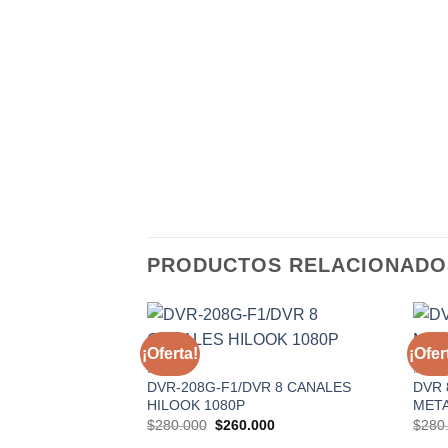
PRODUCTOS RELACIONADO
¡Oferta!
¡Ofer
DVR
DVR
Añadir a la lista de deseos
DVR-208G-F1/DVR 8 CANALES
DVR 
HILOOK 1080P
META
El
El
$
280.000
$
260.000
$
280
precio
precio