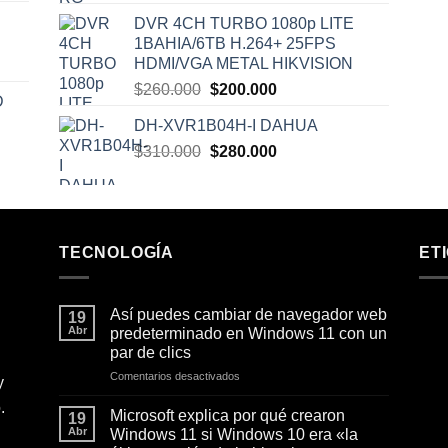
precio
precio
DVR 4CH TURBO 1080p LITE
original
actual
1BAHIA/6TB H.264+ 25FPS
era:
es:
HDMI/VGA METAL HIKVISION
$310.000.
$300.000.
El
El
$
260.000
$
200.000
D
precio
precio
DH-XVR1B04H-I DAHUA
original
actual
El
El
$
310.000
era:
$
280.000
es:
precio
precio
$260.000.
$200.000.
original
actual
era:
es:
$310.000.
$280.000.
TECNOLOGÍA
ET
Así puedes cambiar de navegador web
19
Abr
predeterminado en Windows 11 con un
par de clics
en
Comentarios desactivados
y
Así
.
puedes
Microsoft explica por qué crearon
19
cambiar
Abr
Windows 11 si Windows 10 era «la
de