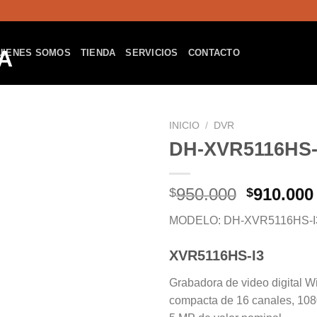
UIENES SOMOS
TIENDA
SERVICIOS
CONTACTO
INICIO
/
DVR
DH-XVR5116HS-
Añadir a la lista de deseos
El
950.000
910.000
$
$
precio
MODELO: DH-XVR5116HS-I
original
era:
XVR5116HS-I3
$950.000
Grabadora de video digital 
compacta de 16 canales, 108