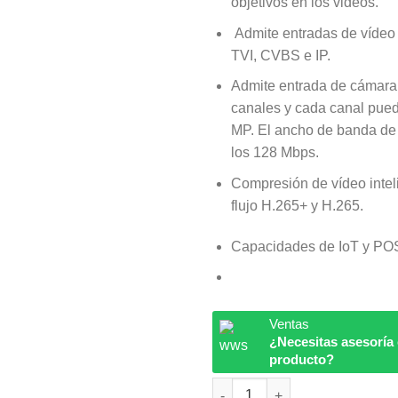
objetivos en los videos.
Admite entradas de víde
TVI, CVBS e IP.
Admite entrada de cámara 
canales y cada canal pued
MP. El ancho de banda de
los 128 Mbps.
Compresión de vídeo intel
flujo H.265+ y H.265.
Capacidades de IoT y PO
Ventas
¿Necesitas asesoría
producto?
DH-XVR5116HS-I3 Dahua canti