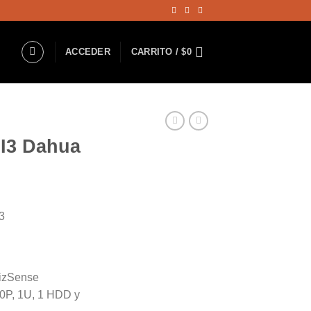
ACCEDER
CARRITO /
$
0
I3 Dahua
El
precio
3
actual
es:
.
$910.000.
WizSense
0P, 1U, 1 HDD y