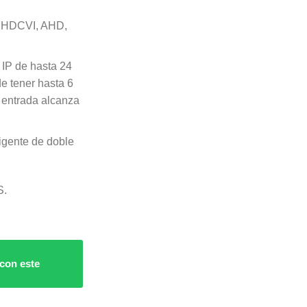
o HDCVI, AHD,
IP de hasta 24
e tener hasta 6
 entrada alcanza
igente de doble
S.
 con este
dad