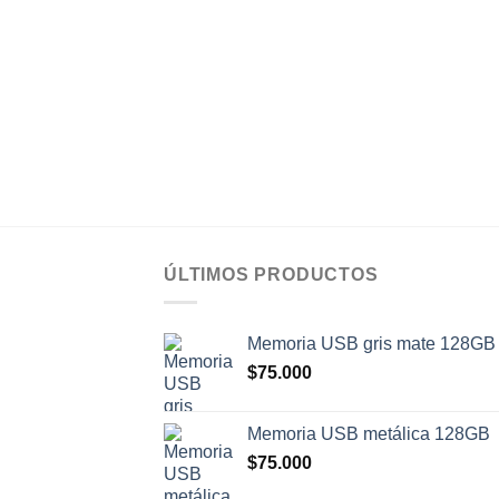
original
actual
era:
es:
$280.000.
$260.000.
ÚLTIMOS PRODUCTOS
Memoria USB gris mate 128GB
$
75.000
Memoria USB metálica 128GB
$
75.000