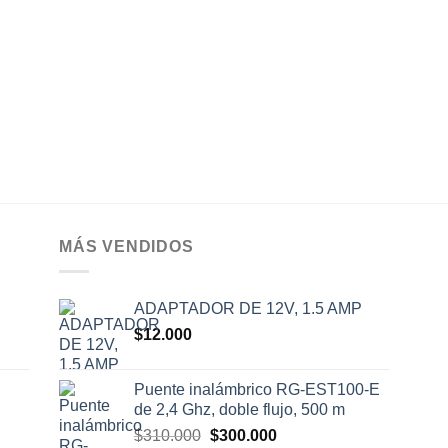
original
actual
era:
es:
$280.000.
$260.000.
MÁS VENDIDOS
ADAPTADOR DE 12V, 1.5 AMP
$
12.000
Puente inalámbrico RG-EST100-E
de 2,4 Ghz, doble flujo, 500 m
El
El
$
310.000
$
300.000