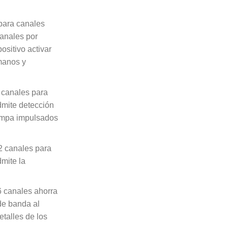
para canales
anales por
ositivo activar
manos y
 canales para
dmite detección
mpa impulsados ​​
2 canales para
mite la
6 canales ahorra
e banda al
talles de los