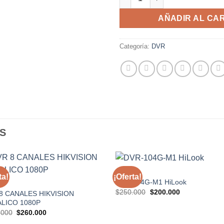
AÑADIR AL CA
Categoría:
DVR
S
DVR
ta!
¡Oferta!
DVR-104G-M1 HiLook
Añadir a la lista de deseos
Añadir a la lista de de
El
El
$
250.000
$
200.000
8 CANALES HIKVISION
precio
precio
LICO 1080P
original
actual
El
El
era:
es:
.000
$
260.000
precio
precio
$250.000.
$200.000.