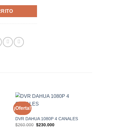
RRITO
¡Oferta!
¡Oferta!
DVR
seos
Añadir a la lista de deseos
Añadir a
DVR DAHUA 1080P 4 CANALES
El
El
$
260.000
$
230.000
precio
precio
original
actual