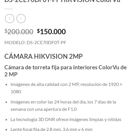
El
El
200.000
150.000
$
$
precio
precio
MODELO:
DS-2CE70DF0T-PF
original
actual
era:
es:
CÁMARA HIKVISION 2MP
$200.000.
$150.000.
Cámara de torreta fija para interiores ColorVu de
2 MP
Imágenes de alta calidad con 2 MP, resolución de 1920 ×
1080
Imágenes en color las 24 horas del día, los 7 días de la
semana con una apertura de F1.0
La tecnología 3D DNR ofrece imágenes limpias y nítidas
Lente focal fija de 2,8 mm, 3,6 mm y 6 mm