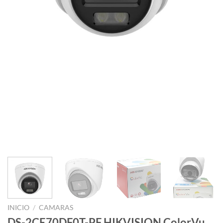
INICIO
/
CAMARAS
DS-2CE70DF0T-PF HIKVISION ColorVu