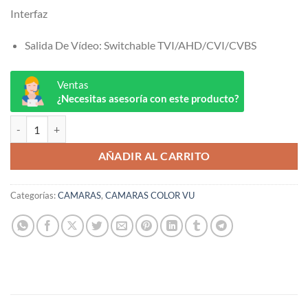
Interfaz
Salida De Vídeo:
Switchable TVI/AHD/CVI/CVBS
Ventas
¿Necesitas asesoría con este producto?
DS-2CE70DF0T-PF HIKVISION ColorVu cantidad
AÑADIR AL CARRITO
Categorías:
CAMARAS
,
CAMARAS COLOR VU