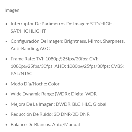
Imagen
Interruptor De Parámetros De Imagen:
STD/HIGH-
SAT/HIGHLIGHT
Configuración De Imagen:
Brightness, Mirror, Sharpness,
Anti-Banding, AGC
Frame Rate:
TVI: 1080p@25fps/30fps; CVI:
1080p@25fps/30fps; AHD: 1080p@25fps/30fps; CVBS:
PAL/NTSC
Modo Día/Noche:
Color
Wide Dynamic Range (WDR):
Digital WDR
Mejora De La Imagen:
DWDR, BLC, HLC, Global
Reducción De Ruido:
3D DNR/2D DNR
Balance De Blancos:
Auto/Manual