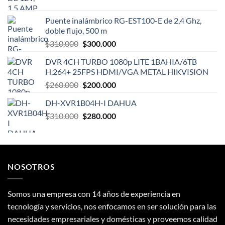
Puente inalámbrico RG-EST100-E de 2,4 Ghz,
doble flujo, 500 m
El
El
$
310.000
$
300.000
precio
precio
DVR 4CH TURBO 1080p LITE 1BAHIA/6TB
original
actual
H.264+ 25FPS HDMI/VGA METAL HIKVISION
era:
es:
El
El
$
260.000
$
200.000
$310.000.
$300.000.
precio
precio
DH-XVR1B04H-I DAHUA
original
actual
El
El
$
310.000
era:
$
280.000
es:
precio
precio
$260.000.
$200.000.
original
actual
era:
es:
$310.000.
$280.000.
NOSOTROS
Somos una empresa con 14 años de experiencia en
tecnología y servicios, nos enfocamos en ser solución para las
necesidades empresariales y domésticas y proveemos calidad