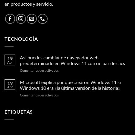
en productos y servicio.
TECNOLOGÍA
Así puedes cambiar de navegador web
19
Abr
predeterminado en Windows 11 con un par de clics
en
Comentarios desactivados
Así
puedes
Microsoft explica por qué crearon Windows 11 si
19
cambiar
Abr
Windows 10 era «la última versión de la historia»
de
en
Comentarios desactivados
navegador
Microsoft
web
explica
predeterminado
por
ETIQUETAS
en
qué
Windows
crearon
11
Windows
con
11
un