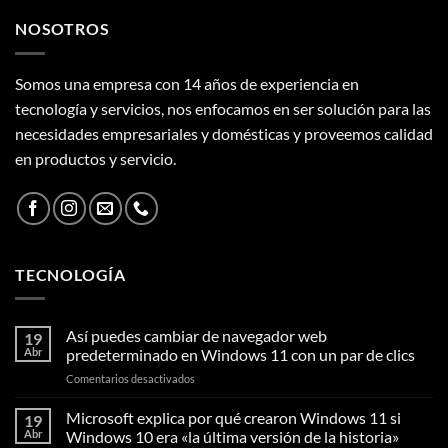
$310.000.
$280.000.
NOSOTROS
Somos una empresa con 14 años de experiencia en
tecnología y servicios, nos enfocamos en ser solución para las
necesidades empresariales y domésticas y proveemos calidad
en productos y servicio.
TECNOLOGÍA
Así puedes cambiar de navegador web
19
Abr
predeterminado en Windows 11 con un par de clics
en
Comentarios desactivados
Así
puedes
Microsoft explica por qué crearon Windows 11 si
19
cambiar
Abr
Windows 10 era «la última versión de la historia»
de