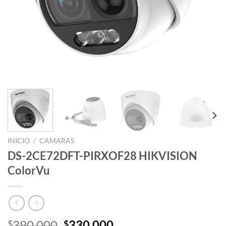
INICIO
/
CAMARAS
DS-2CE72DFT-PIRXOF28 HIKVISION
ColorVu
El
El
390.000
330.000
$
$