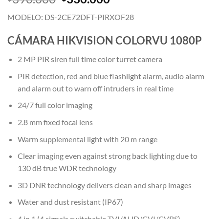
precio
precio
MODELO: DS-2CE72DFT-PIRXOF28
original
actual
era:
es:
CÁMARA HIKVISION COLORVU 1080P
$390.000.
$330.000.
2 MP PIR siren full time color turret camera
PIR detection, red and blue flashlight alarm, audio alarm
and alarm out to warn off intruders in real time
24/7 full color imaging
2.8 mm fixed focal lens
Warm supplemental light with 20 m range
Clear imaging even against strong back lighting due to
130 dB true WDR technology
3D DNR technology delivers clean and sharp images
Water and dust resistant (IP67)
4 in 1 (4 signals switchable TVI/AHD/CVI/CVBS).