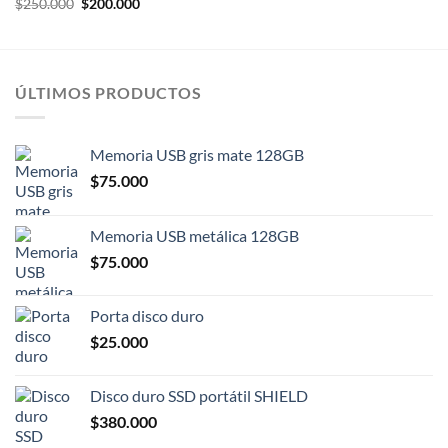
El
El
era:
es:
$
250.000
$
200.000
precio
precio
$250.000.
$210.000.
original
actual
era:
es:
$250.000.
$200.000.
ÚLTIMOS PRODUCTOS
Memoria USB gris mate 128GB
$
75.000
Memoria USB metálica 128GB
$
75.000
Porta disco duro
$
25.000
Disco duro SSD portátil SHIELD
$
380.000