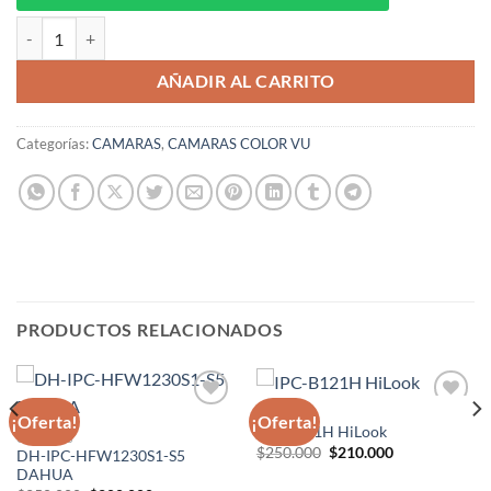
DS-2CE72DFT-PIRXOF28 HIKVISION ColorVu cantidad
AÑADIR AL CARRITO
Categorías:
CAMARAS
,
CAMARAS COLOR VU
PRODUCTOS RELACIONADOS
CAMARAS
¡Oferta!
¡Oferta!
Añadir
Añadir
IPC-B121H HiLook
a la
a la
CAMARAS
El
El
lista de
lista de
$
250.000
$
210.000
DH-IPC-HFW1230S1-S5
precio
precio
deseos
deseos
DAHUA
original
actual