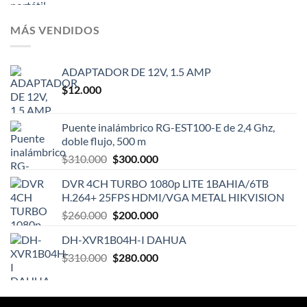
MÁS VENDIDOS
ADAPTADOR DE 12V, 1.5 AMP
$
12.000
Puente inalámbrico RG-EST100-E de 2,4 Ghz,
doble flujo, 500 m
El
El
$
310.000
$
300.000
precio
precio
DVR 4CH TURBO 1080p LITE 1BAHIA/6TB
original
actual
H.264+ 25FPS HDMI/VGA METAL HIKVISION
era:
es:
El
El
$
260.000
$
200.000
$310.000.
$300.000.
precio
precio
DH-XVR1B04H-I DAHUA
original
actual
El
El
$
310.000
era:
$
280.000
es:
precio
precio
$260.000.
$200.000.
original
actual
era:
es: