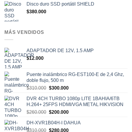
Disco duro SSD portátil SHIELD
$
380.000
MÁS VENDIDOS
ADAPTADOR DE 12V, 1.5 AMP
$
12.000
Puente inalámbrico RG-EST100-E de 2,4 Ghz,
doble flujo, 500 m
El
El
$
310.000
$
300.000
precio
precio
DVR 4CH TURBO 1080p LITE 1BAHIA/6TB
original
actual
H.264+ 25FPS HDMI/VGA METAL HIKVISION
era:
es:
El
El
$
260.000
$
200.000
$310.000.
$300.000.
precio
precio
DH-XVR1B04H-I DAHUA
original
actual
El
El
$
310.000
era:
$
280.000
es: