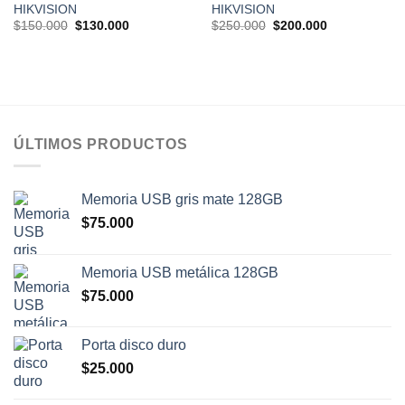
deseos
deseos
HIKVISION
HIKVISION
El
El
El
El
$
150.000
$
130.000
$
250.000
$
200.000
precio
precio
precio
precio
original
actual
original
actual
era:
es:
era:
es:
$150.000.
$130.000.
$250.000.
$200.000.
ÚLTIMOS PRODUCTOS
Memoria USB gris mate 128GB
$
75.000
Memoria USB metálica 128GB
$
75.000
Porta disco duro
$
25.000