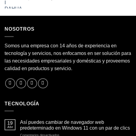
precio
precio
$260.000.
$200.000.
original
actual
era:
es:
$310.000.
$280.000.
NOSOTROS
Somos una empresa con 14 años de experiencia en
tecnología y servicios, nos enfocamos en ser solución para
las necesidades empresariales y domésticas y proveemos
calidad en productos y servicio.
TECNOLOGÍA
Así puedes cambiar de navegador web
19
Abr
predeterminado en Windows 11 con un par de clics
en
Comentarios desactivados