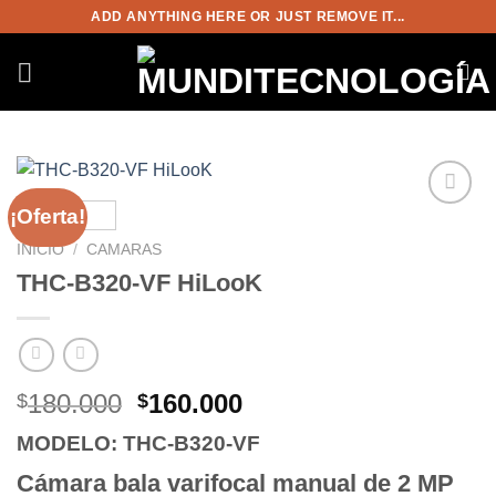
Saltar
ADD ANYTHING HERE OR JUST REMOVE IT...
al
contenido
¡Oferta!
Añadir
a la
INICIO
/
CAMARAS
lista de
THC-B320-VF HiLooK
deseos
El
El
180.000
160.000
$
$
precio
precio
MODELO: THC-B320-VF
original
actual
era:
es:
Cámara bala varifocal manual de 2 MP