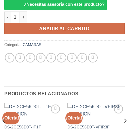
¿Necesitas asesoría con este producto?
THC-B320-VF HiLooK cantidad
AÑADIR AL CARRITO
Categoría:
CAMARAS
PRODUCTOS RELACIONADOS
¡Oferta!
¡Oferta!
Añadir
Añadir
a la
a la
CAMARAS
CAMARAS
lista de
lista de
DS-2CE56D0T-IT1F
DS-2CE56D0T-VFIR3F