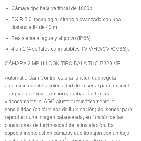
$180.000.
$160.000.
Cámara tipo bala varifocal de 1080p
EXIR 2.0: tecnología infrarroja avanzada con una
distancia IR de 40 m
Resistente al agua y al polvo (IP66)
4 en 1 (4 señales conmutables TVI/AHD/CVI/CVBS).
CÁMARA 2 MP HILOOK TIPO BALA THC-B320-VF
Automatic Gain Control es una función que regula
automáticamente la intensidad de la señal para un nivel
apropiado de visualización y grabación. En las
videocámaras, el AGC ajusta automáticamente la
sensibilidad (en términos de iluminación) del sensor para
reproducir una imagen balanceada, en función de las
condiciones de luminosidad de la instalación. Es
especialmente útil en cámaras que trabajan con un bajo
nivel de luz. Los valores más comunes de ganancia